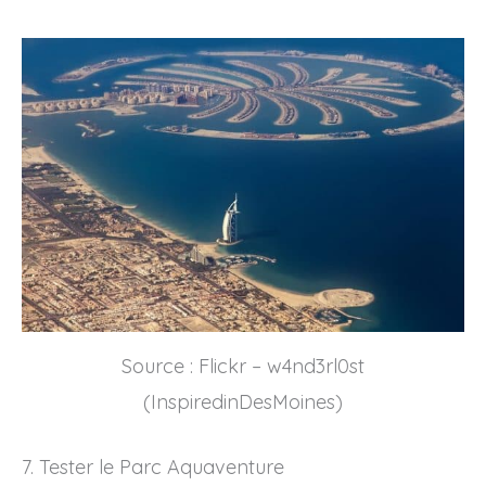
Source : Flickr – w4nd3rl0st
(InspiredinDesMoines)
7. Tester le Parc Aquaventure