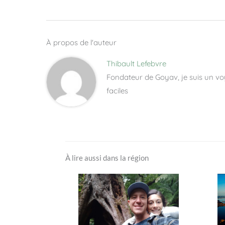
À propos de l'auteur
Thibault Lefebvre
Fondateur de Goyav, je suis un vo
faciles
À lire aussi dans la région