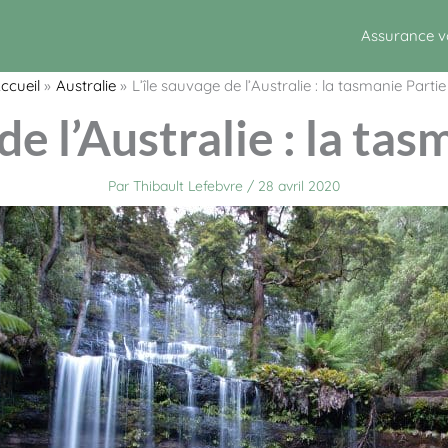
Assurance 
ccueil
Australie
L’île sauvage de l’Australie : la tasmanie Partie
de l’Australie : la ta
Par
Thibault Lefebvre
/
28 avril 2020