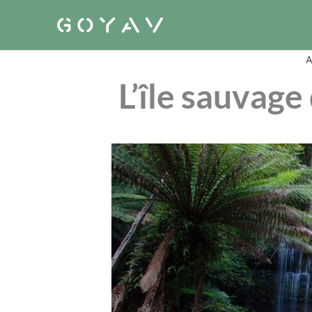
Aller
au
contenu
A
L’île sauvage 