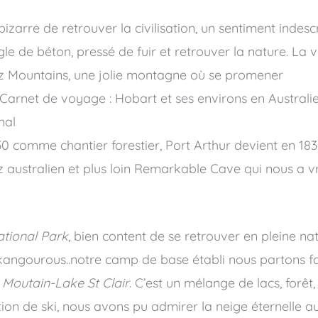
izarre de retrouver la civilisation, un sentiment indesc
e de béton, pressé de fuir et retrouver la nature. La v
z Mountains, une jolie montagne où se promener
Carnet de voyage : Hobart et ses environs en Australi
nal
30 comme chantier forestier, Port Arthur devient en 183
traz australien et plus loin Remarkable Cave qui nous a 
ational Park
, bien content de se retrouver en pleine nat
 kangourous..notre camp de base établi nous partons fai
 Moutain-Lake St Clair
. C’est un mélange de lacs, forêt
station de ski, nous avons pu admirer la neige éternell