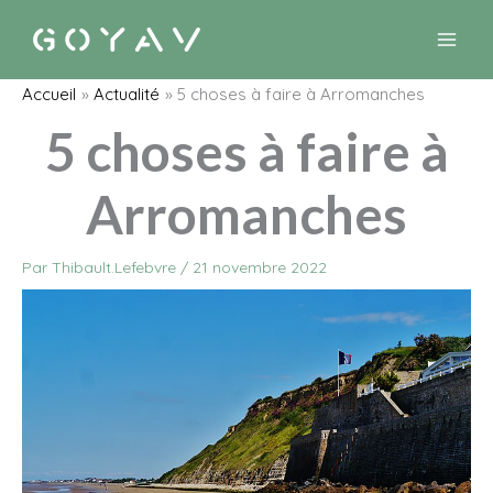
Aller
au
contenu
Accueil
Actualité
5 choses à faire à Arromanches
5 choses à faire à
Arromanches
Par
Thibault.Lefebvre
/
21 novembre 2022